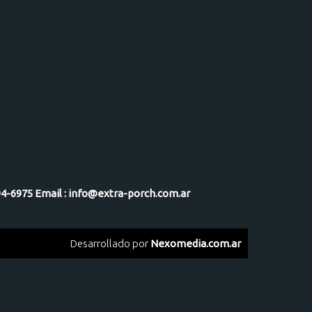
-5094-6975 Email : info@extra-porch.com.ar
Desarrollado por
Nexomedia.com.ar