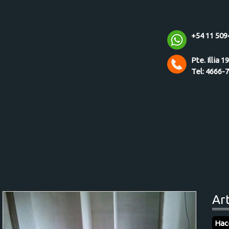
+54 11 509
Pte. Illia 1
Tel: 4666-
Ar
Hac