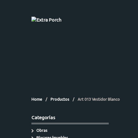
Home
/
Productos
/
Art 013 Vestidor Blanco
Categorías
Obras
Placares/muebles