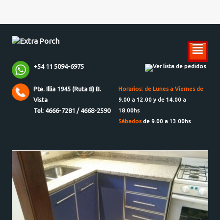
²
+54 11 5094-6975
Ver lista de pedidos
Pte. Illia 1945 (Ruta 8) B.
Horarios: de Lunes a Viernes de
Vista
9.00 a 12.00 y de 14.00 a
Tel: 4666-7281 / 4668-2590
18.00hs
Sábados
de 9.00 a 13.00hs