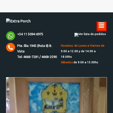
²
+54 11 5094-6975
Ver lista de pedidos
Pte. Illia 1945 (Ruta 8) B.
Horarios: de Lunes a Viernes de
Vista
9.00 a 12.00 y de 14.00 a
Tel: 4666-7281 / 4668-2590
18.00hs
Sábados
de 9.00 a 13.00hs