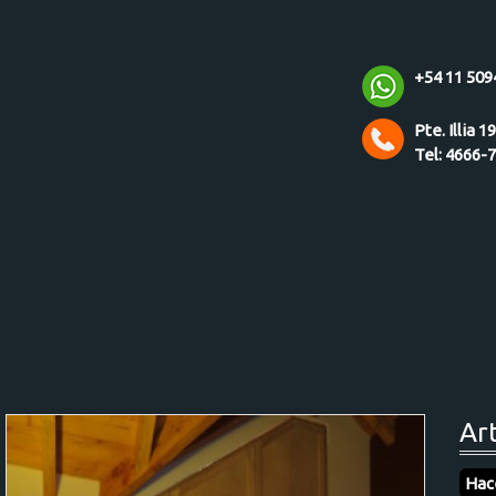
+54 11 509
Pte. Illia 1
Tel: 4666-
Ar
Hac