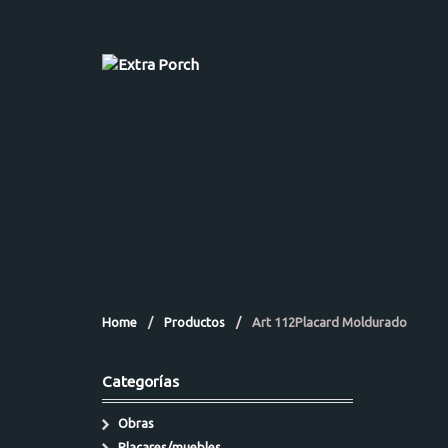
Home
/
Productos
/
Art 112Placard Moldurado
Categorías
Obras
Placares/muebles