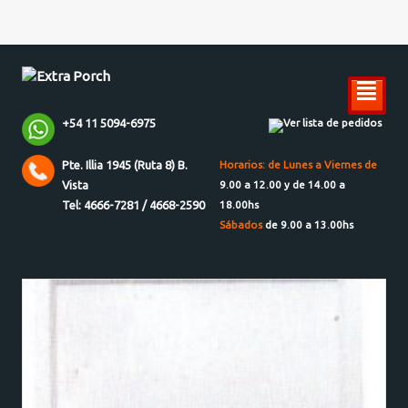
²
+54 11 5094-6975
Ver lista de pedidos
Pte. Illia 1945 (Ruta 8) B.
Horarios: de Lunes a Viernes de
Vista
9.00 a 12.00 y de 14.00 a
Tel: 4666-7281 / 4668-2590
18.00hs
Sábados
de 9.00 a 13.00hs