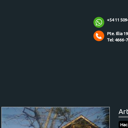
+54 11 509
Pte. Illia 1
Tel: 4666-
Ar
Hac