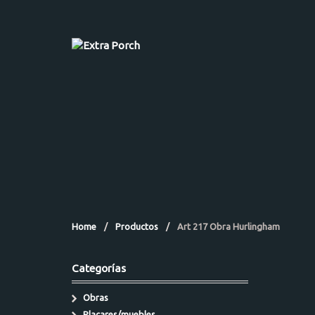
Home
/
Productos
/
Art 217 Obra Hurlingham
Categorías
Obras
Placares/muebles