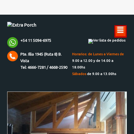
²
+54 11 5094-6975
Ver lista de pedidos
Pte. Illia 1945 (Ruta 8) B.
Horarios: de Lunes a Viernes de
Vista
9.00 a 12.00 y de 14.00 a
Tel: 4666-7281 / 4668-2590
18.00hs
Sábados
de 9.00 a 13.00hs