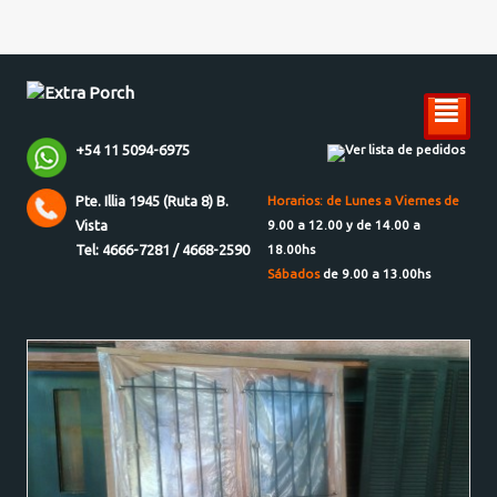
²
+54 11 5094-6975
Ver lista de pedidos
Pte. Illia 1945 (Ruta 8) B.
Horarios: de Lunes a Viernes de
Vista
9.00 a 12.00 y de 14.00 a
Tel: 4666-7281 / 4668-2590
18.00hs
Sábados
de 9.00 a 13.00hs