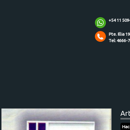
+54 11 509
Pte. Illia 1
Tel: 4666-
Ar
Hac