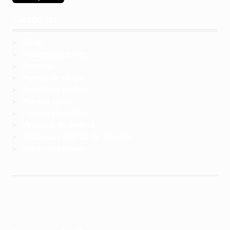
Categorías
Obras
Placares/muebles
Portones
Puertas de chapa
Puertas de madera
Puertas placas
Puertas plegadizas
Ventanas de madera
Ventanas y Puertas de aluminio
Vidrios Especiales