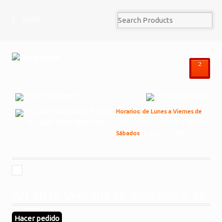
$0,00
²
+54 11 5094-6975
Ver lista de pedidos
Pte. Illia 1945 (Ruta 8) B. Vista
Horarios: de Lunes a Viernes de
Tel: 4666-7281 / 4668-2590
9.00 a 12.00 y de 14.00 a 18.00hs
Sábados
de 9.00 a 13.00hs
Art 3013 Ventana de Aluminio A 30
Hacer pedido