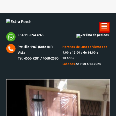
²
+54 11 5094-6975
Ver lista de pedidos
Pte. Illia 1945 (Ruta 8) B.
Horarios: de Lunes a Viernes de
Vista
9.00 a 12.00 y de 14.00 a
Tel: 4666-7281 / 4668-2590
18.00hs
Sábados
de 9.00 a 13.00hs