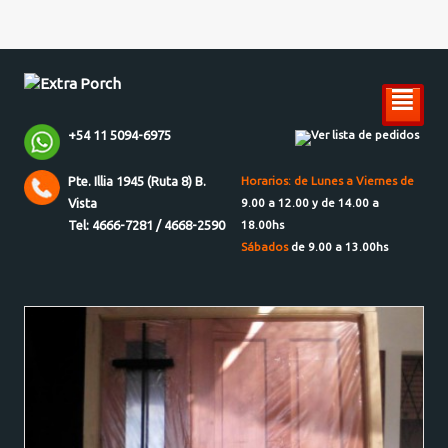
²
+54 11 5094-6975
Ver lista de pedidos
Pte. Illia 1945 (Ruta 8) B.
Horarios: de Lunes a Viernes de
Vista
9.00 a 12.00 y de 14.00 a
Tel: 4666-7281 / 4668-2590
18.00hs
Sábados
de 9.00 a 13.00hs