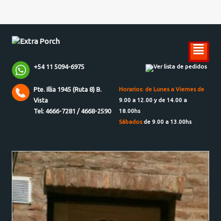
²
+54 11 5094-6975
Ver lista de pedidos
Pte. Illia 1945 (Ruta 8) B.
Horarios: de Lunes a Viernes de
Vista
9.00 a 12.00 y de 14.00 a
Tel: 4666-7281 / 4668-2590
18.00hs
Sábados
de 9.00 a 13.00hs