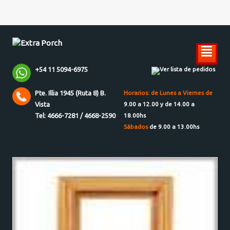
²
+54 11 5094-6975
Ver lista de pedidos
Pte. Illia 1945 (Ruta 8) B.
Horarios: de Lunes a Viernes de
Vista
9.00 a 12.00 y de 14.00 a
Tel: 4666-7281 / 4668-2590
18.00hs
Sábados
de 9.00 a 13.00hs