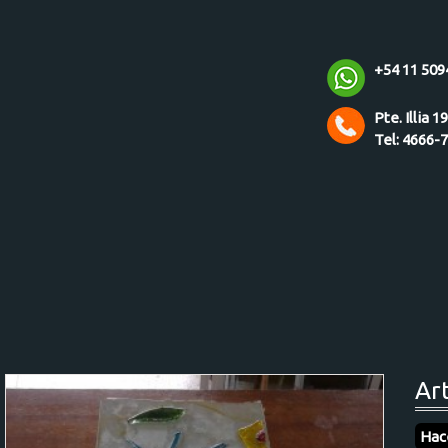
+54 11 509
Pte. Illia 1
Tel: 4666-
Ar
Hac