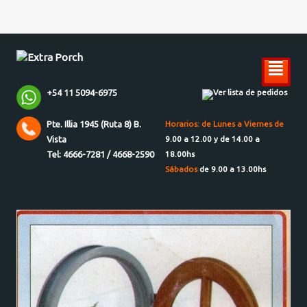
²
+54 11 5094-6975
Ver lista de pedidos
Pte. Illia 1945 (Ruta 8) B.
Horarios: de Lunes a Viernes de
Vista
9.00 a 12.00 y de 14.00 a
Tel: 4666-7281 / 4668-2590
18.00hs
Sábados
de 9.00 a 13.00hs