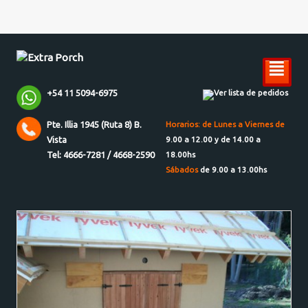
²
+54 11 5094-6975
Ver lista de pedidos
Pte. Illia 1945 (Ruta 8) B.
Horarios: de Lunes a Viernes de
Vista
9.00 a 12.00 y de 14.00 a
Tel: 4666-7281 / 4668-2590
18.00hs
Sábados
de 9.00 a 13.00hs