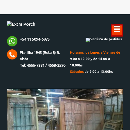
²
+54 11 5094-6975
Ver lista de pedidos
Pte. Illia 1945 (Ruta 8) B.
Horarios: de Lunes a Viernes de
Vista
9.00 a 12.00 y de 14.00 a
Tel: 4666-7281 / 4668-2590
18.00hs
Sábados
de 9.00 a 13.00hs