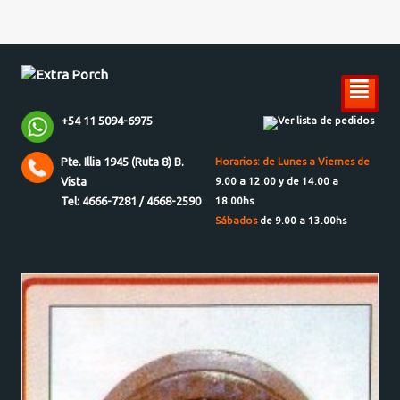
²
+54 11 5094-6975
Ver lista de pedidos
Pte. Illia 1945 (Ruta 8) B.
Horarios: de Lunes a Viernes de
Vista
9.00 a 12.00 y de 14.00 a
Tel: 4666-7281 / 4668-2590
18.00hs
Sábados
de 9.00 a 13.00hs