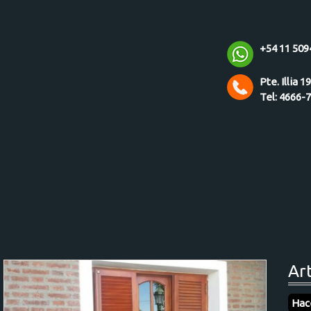
+54 11 509
Pte. Illia 1
Tel: 4666-
Ar
Hac