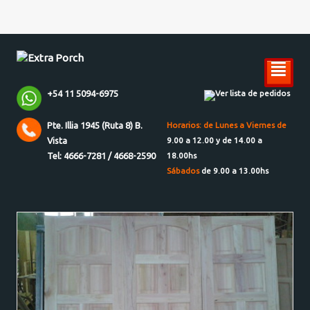
²
+54 11 5094-6975
Ver lista de pedidos
Pte. Illia 1945 (Ruta 8) B.
Horarios: de Lunes a Viernes de
Vista
9.00 a 12.00 y de 14.00 a
Tel: 4666-7281 / 4668-2590
18.00hs
Sábados
de 9.00 a 13.00hs