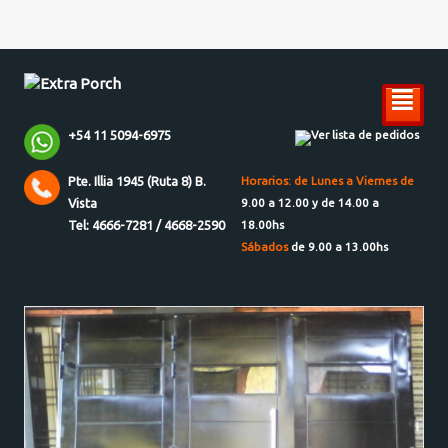
²
+54 11 5094-6975
Ver lista de pedidos
Pte. Illia 1945 (Ruta 8) B.
Horarios: de Lunes a Viernes de
Vista
9.00 a 12.00 y de 14.00 a
Tel: 4666-7281 / 4668-2590
18.00hs
Sábados
de 9.00 a 13.00hs