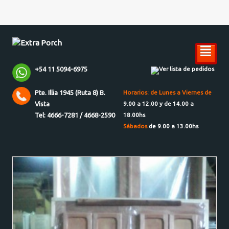
²
+54 11 5094-6975
Ver lista de pedidos
Pte. Illia 1945 (Ruta 8) B.
Horarios: de Lunes a Viernes de
Vista
9.00 a 12.00 y de 14.00 a
Tel: 4666-7281 / 4668-2590
18.00hs
Sábados
de 9.00 a 13.00hs