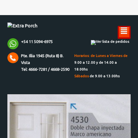
²
+54 11 5094-6975
Ver lista de pedidos
Pte. Illia 1945 (Ruta 8) B.
Horarios: de Lunes a Viernes de
Vista
9.00 a 12.00 y de 14.00 a
Tel: 4666-7281 / 4668-2590
18.00hs
Sábados
de 9.00 a 13.00hs