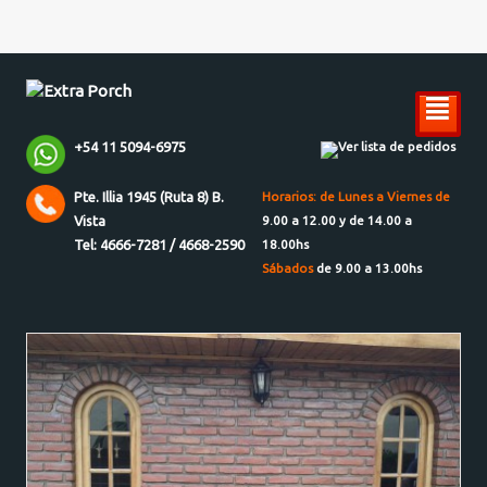
²
+54 11 5094-6975
Ver lista de pedidos
Pte. Illia 1945 (Ruta 8) B.
Horarios: de Lunes a Viernes de
Vista
9.00 a 12.00 y de 14.00 a
Tel: 4666-7281 / 4668-2590
18.00hs
Sábados
de 9.00 a 13.00hs