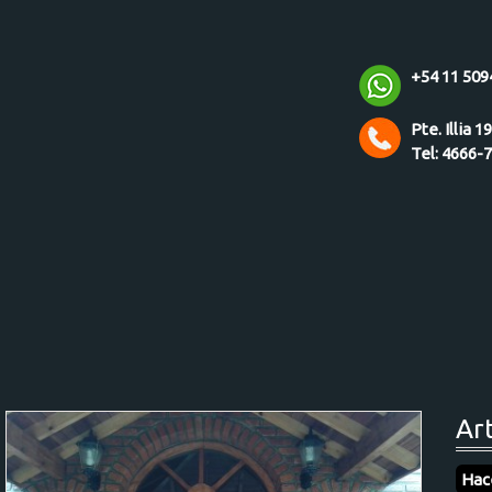
+54 11 509
Pte. Illia 1
Tel: 4666-
Ar
Hac