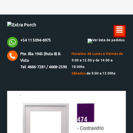
²
+54 11 5094-6975
Ver lista de pedidos
Pte. Illia 1945 (Ruta 8) B.
Horarios: de Lunes a Viernes de
Vista
9.00 a 12.00 y de 14.00 a
Tel: 4666-7281 / 4668-2590
18.00hs
Sábados
de 9.00 a 13.00hs