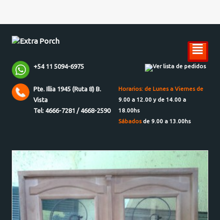
²
+54 11 5094-6975
Ver lista de pedidos
Pte. Illia 1945 (Ruta 8) B.
Horarios: de Lunes a Viernes de
Vista
9.00 a 12.00 y de 14.00 a
Tel: 4666-7281 / 4668-2590
18.00hs
Sábados
de 9.00 a 13.00hs