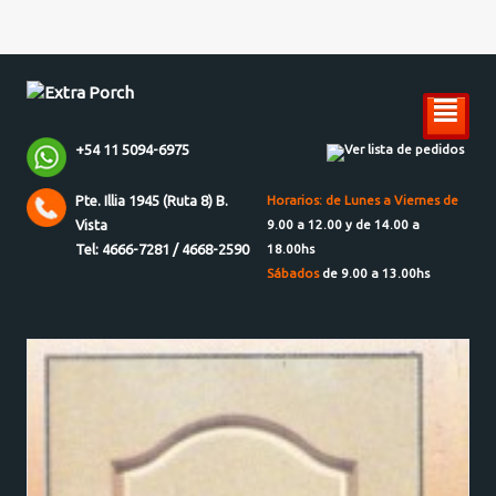
²
+54 11 5094-6975
Ver lista de pedidos
Pte. Illia 1945 (Ruta 8) B.
Horarios: de Lunes a Viernes de
Vista
9.00 a 12.00 y de 14.00 a
Tel: 4666-7281 / 4668-2590
18.00hs
Sábados
de 9.00 a 13.00hs