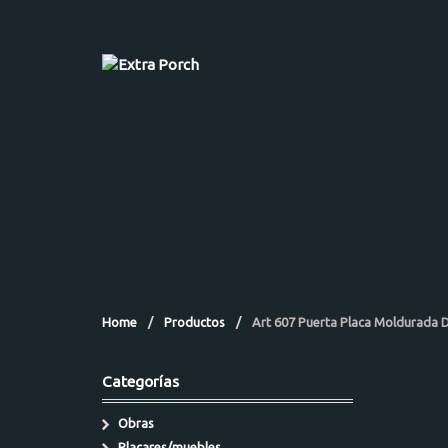
Home
/
Productos
/
Art 607 Puerta Placa Moldurada 
Categorías
Obras
Placares/muebles