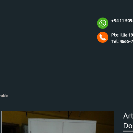
+54 11 509
Pte. Illia 1
Tel: 4666-
Doble
Ar
Do