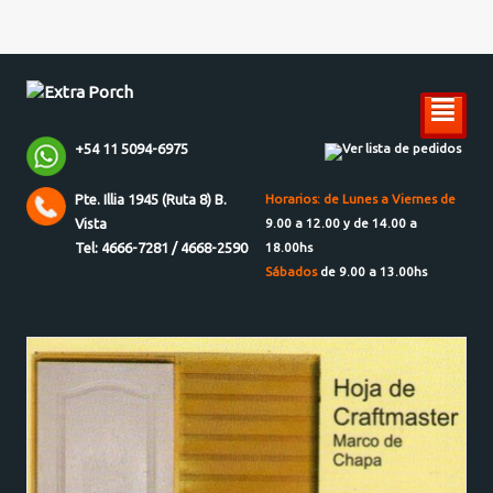
²
+54 11 5094-6975
Ver lista de pedidos
Pte. Illia 1945 (Ruta 8) B.
Horarios: de Lunes a Viernes de
Vista
9.00 a 12.00 y de 14.00 a
Tel: 4666-7281 / 4668-2590
18.00hs
Sábados
de 9.00 a 13.00hs