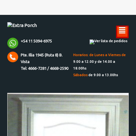
²
+54 11 5094-6975
Ver lista de pedidos
Pte. Illia 1945 (Ruta 8) B.
Horarios: de Lunes a Viernes de
Vista
9.00 a 12.00 y de 14.00 a
Tel: 4666-7281 / 4668-2590
18.00hs
Sábados
de 9.00 a 13.00hs