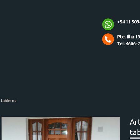
+54 11 509
Pte. Illia 1
Tel: 4666-
 tableros
Ar
ta