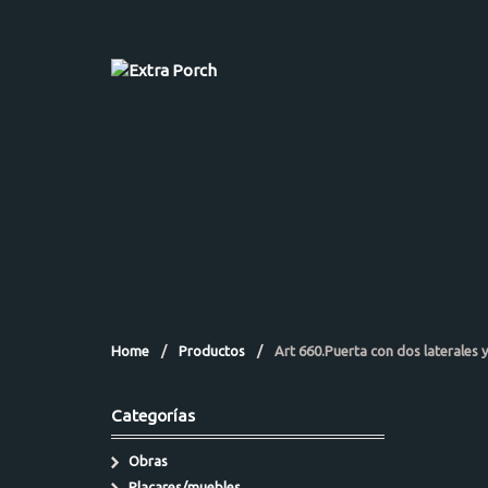
Home
/
Productos
/
Art 660.Puerta con dos laterales y
Categorías
Obras
Placares/muebles