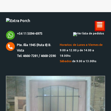
²
+54 11 5094-6975
Ver lista de pedidos
Pte. Illia 1945 (Ruta 8) B.
Horarios: de Lunes a Viernes de
Vista
9.00 a 12.00 y de 14.00 a
Tel: 4666-7281 / 4668-2590
18.00hs
Sábados
de 9.00 a 13.00hs