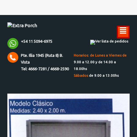
²
+54 11 5094-6975
Ver lista de pedidos
Pte. Illia 1945 (Ruta 8) B.
Horarios: de Lunes a Viernes de
Vista
9.00 a 12.00 y de 14.00 a
Tel: 4666-7281 / 4668-2590
18.00hs
Sábados
de 9.00 a 13.00hs