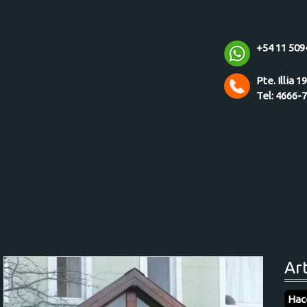
+54 11 509
Pte. Illia 1
Tel: 4666-
Ar
Hac