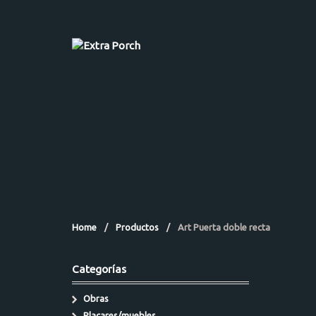
Home
/
Productos
/
Art Puerta doble recta
Categorías
Obras
Placares/muebles