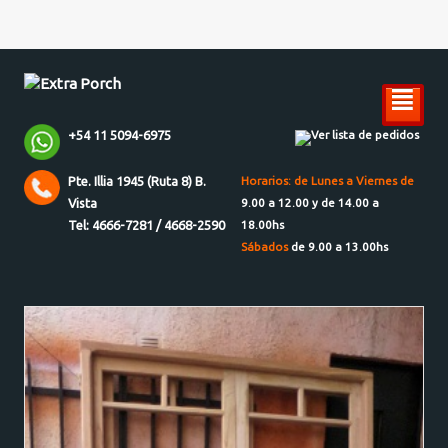
²
+54 11 5094-6975
Ver lista de pedidos
Pte. Illia 1945 (Ruta 8) B.
Horarios: de Lunes a Viernes de
Vista
9.00 a 12.00 y de 14.00 a
Tel: 4666-7281 / 4668-2590
18.00hs
Sábados
de 9.00 a 13.00hs